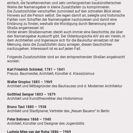
einfach, die facettenreichen und sehr umfangreichen baukünstlerischen
Werke der Namensgeber in kleine Zusatztafeln zu komprimieren.
Die Zusatzschilder verschaffen zumindest auf den schnellen Blick einen
Hinweis auf die Person selbst. Sie regen damit an, belegte und historische
Fakten vom Schaffen der Namensgeber nachzulesen und damit eine
Erklärung zu finden, weshalb die Würdigung durch Benennung einer
Straße angemessen ist.
Hinter einem Straßennamen steckt auch immer eine Geschichte, die über
den Namensgeber Auskunft gibt. Der Oldenburgische AIV als ein Verein, in
dem Architekten und Ingenieure sich für die Baukultur einsetzen ist der
Meinung, dass die Zusatztafeln dazu anregen, diesen Geschichten
nachzugehen. Interessant ist es auf jeden Fall.
Folgende Zusatzschilder sind an den entsprechenden Straßen angebracht
worden:
Karl Friedrich Schinkel, 1781 – 1841
Preuss. Baumeister, Architekt, Künstler d. Klassizismus
Walter Gropius 1883 – 1969
Architekt und Mitbegründer des Bauhauses und d. Modernen Architektur
Gottfried Semper 1803 – 1879
Architekt und Kunsttheoretiker des Historismus
Bruno Taut 1880 – 1938
Architekt und Stadtplaner, Vertreter des „Neuen Bauens“ in Berlin
Peter Behrens 1868 – 1940
Architekt, Künstler und Designer des Jugendstils
Ludwig Mies van der Rohe 1886 – 1969